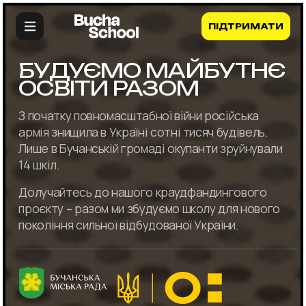
ПІДТРИМАТИ
БУДУЄМО МАЙБУТНЄ
ОСВІТИ РАЗОМ
З початку повномасштабної війни російська
армія знищила в Україні сотні тисяч будівель.
Лише в Бучанській громаді окупанти зруйнували
14 шкіл.
Долучайтесь до нашого краудфандингового
проєкту – разом ми збудуємо школу для нового
покоління сильної відбудованої України.